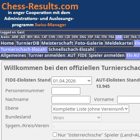
Logged on: Gast
Arabic
ARM
AZE
BIH
BUL
CAT
CHN
CRO
CZE
DEN
ENG
ESP
FAI
FIN
FRA
GER
GRE
INA
I
Home
TurnierDB
Meisterschaft
Foto-Galerie
Meldekartei
El
Turnierschach-Elozahl
Schnellschach-Elozahl
Allgemeines
Turnier anmelden: AUT
FIDE
Spieler anmelden
Elo AU
Willkommen bei den offiziellen Turnierscha
FIDE-Elolisten Stand
AUT-Elolisten Stand
13.945
Personennummer
Nachname
Vorname
Ebene
Bundesland
Spgem./Kreis/Verein
Nur "österreichische" Spieler (Land=A