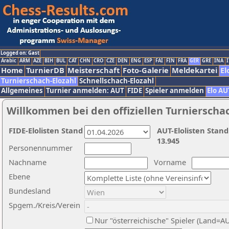
Logged on: Gast
Arabic
ARM
AZE
BIH
BUL
CAT
CHN
CRO
CZE
DEN
ENG
ESP
FAI
FIN
FRA
GER
GRE
INA
I
Home
TurnierDB
Meisterschaft
Foto-Galerie
Meldekartei
El
Turnierschach-Elozahl
Schnellschach-Elozahl
Allgemeines
Turnier anmelden: AUT
FIDE
Spieler anmelden
Elo AU
Willkommen bei den offiziellen Turnierscha
FIDE-Elolisten Stand
AUT-Elolisten Stand
13.945
Personennummer
Nachname
Vorname
Ebene
Bundesland
Spgem./Kreis/Verein
Nur "österreichische" Spieler (Land=A