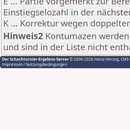
E ... Partie vorgemerkt zur Be
Einstiegselozahl in der nächst
K ... Korrektur wegen doppelt
Hinweis2
Kontumazen werden g
und sind in der Liste nicht enth
Der Schachturnier-Ergebnis-Server
© 2006-2026 Heinz Herzog
, CMS
Impressum / Nutzungsbedingungen