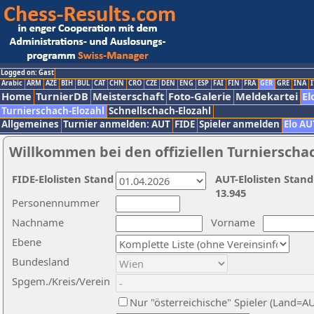
Logged on: Gast
Arabic
ARM
AZE
BIH
BUL
CAT
CHN
CRO
CZE
DEN
ENG
ESP
FAI
FIN
FRA
GER
GRE
INA
I
Home
TurnierDB
Meisterschaft
Foto-Galerie
Meldekartei
El
Turnierschach-Elozahl
Schnellschach-Elozahl
Allgemeines
Turnier anmelden: AUT
FIDE
Spieler anmelden
Elo AU
Willkommen bei den offiziellen Turnierscha
FIDE-Elolisten Stand
AUT-Elolisten Stand
13.945
Personennummer
Nachname
Vorname
Ebene
Bundesland
Spgem./Kreis/Verein
Nur "österreichische" Spieler (Land=A