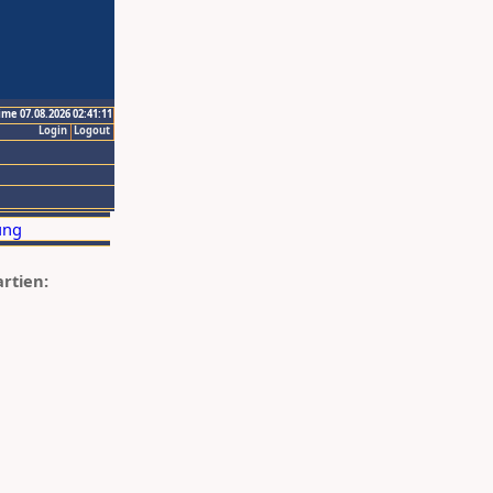
ime 07.08.2026 02:41:11
Login
Logout
artien: