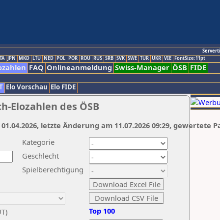
Servert
TA
JPN
MKD
LTU
NED
POL
POR
ROU
RUS
SRB
SVK
SWE
TUR
UKR
VIE
FontSize:11pt
ozahlen
FAQ
Onlineanmeldung
Swiss-Manager
ÖSB
FIDE
T
Elo Vorschau
Elo FIDE
ch-Elozahlen des ÖSB
 01.04.2026, letzte Änderung am 11.07.2026 09:29, gewertete P
Kategorie
Geschlecht
Spielberechtigung
Top 100
UT)