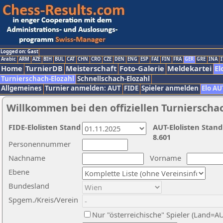
Logged on: Gast
Arabic
ARM
AZE
BIH
BUL
CAT
CHN
CRO
CZE
DEN
ENG
ESP
FAI
FIN
FRA
GER
GRE
INA
I
Home
TurnierDB
Meisterschaft
Foto-Galerie
Meldekartei
El
Turnierschach-Elozahl
Schnellschach-Elozahl
Allgemeines
Turnier anmelden: AUT
FIDE
Spieler anmelden
Elo AU
Willkommen bei den offiziellen Turnierscha
FIDE-Elolisten Stand
AUT-Elolisten Stand
8.601
Personennummer
Nachname
Vorname
Ebene
Bundesland
Spgem./Kreis/Verein
Nur "österreichische" Spieler (Land=A