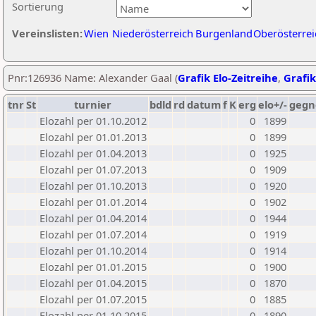
Sortierung
Vereinslisten:
Wien
Niederösterreich
Burgenland
Oberösterrei
Pnr:126936 Name: Alexander Gaal (
Grafik Elo-Zeitreihe
,
Grafik
tnr
St
turnier
bdld
rd
datum
f
K
erg
elo+/-
gegn
Elozahl per 01.10.2012
0
1899
Elozahl per 01.01.2013
0
1899
Elozahl per 01.04.2013
0
1925
Elozahl per 01.07.2013
0
1909
Elozahl per 01.10.2013
0
1920
Elozahl per 01.01.2014
0
1902
Elozahl per 01.04.2014
0
1944
Elozahl per 01.07.2014
0
1919
Elozahl per 01.10.2014
0
1914
Elozahl per 01.01.2015
0
1900
Elozahl per 01.04.2015
0
1870
Elozahl per 01.07.2015
0
1885
Elozahl per 01.10.2015
0
1890