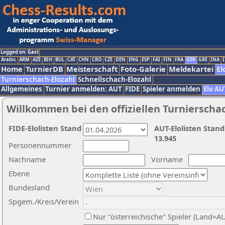
Logged on: Gast
Arabic
ARM
AZE
BIH
BUL
CAT
CHN
CRO
CZE
DEN
ENG
ESP
FAI
FIN
FRA
GER
GRE
INA
I
Home
TurnierDB
Meisterschaft
Foto-Galerie
Meldekartei
El
Turnierschach-Elozahl
Schnellschach-Elozahl
Allgemeines
Turnier anmelden: AUT
FIDE
Spieler anmelden
Elo AU
Willkommen bei den offiziellen Turnierscha
FIDE-Elolisten Stand
AUT-Elolisten Stand
13.945
Personennummer
Nachname
Vorname
Ebene
Bundesland
Spgem./Kreis/Verein
Nur "österreichische" Spieler (Land=A