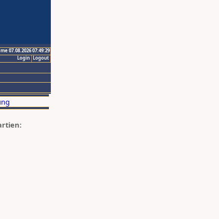
ime 07.08.2026 07:49:29
Login
Logout
artien: