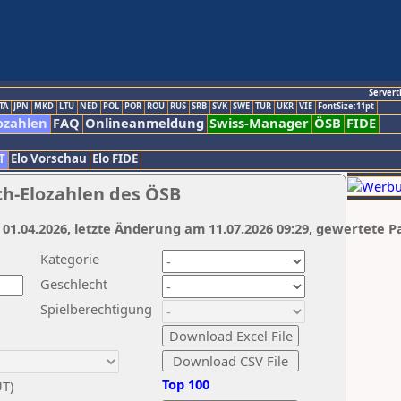
Servert
TA
JPN
MKD
LTU
NED
POL
POR
ROU
RUS
SRB
SVK
SWE
TUR
UKR
VIE
FontSize:11pt
ozahlen
FAQ
Onlineanmeldung
Swiss-Manager
ÖSB
FIDE
T
Elo Vorschau
Elo FIDE
ch-Elozahlen des ÖSB
 01.04.2026, letzte Änderung am 11.07.2026 09:29, gewertete P
Kategorie
Geschlecht
Spielberechtigung
Top 100
UT)