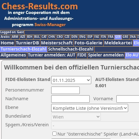
Logged on: Gast
Arabic
ARM
AZE
BIH
BUL
CAT
CHN
CRO
CZE
DEN
ENG
ESP
FAI
FIN
FRA
GER
GRE
INA
I
Home
TurnierDB
Meisterschaft
Foto-Galerie
Meldekartei
El
Turnierschach-Elozahl
Schnellschach-Elozahl
Allgemeines
Turnier anmelden: AUT
FIDE
Spieler anmelden
Elo AU
Willkommen bei den offiziellen Turnierscha
FIDE-Elolisten Stand
AUT-Elolisten Stand
8.601
Personennummer
Nachname
Vorname
Ebene
Bundesland
Spgem./Kreis/Verein
Nur "österreichische" Spieler (Land=A