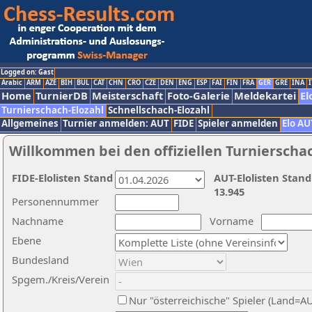
Logged on: Gast
Arabic
ARM
AZE
BIH
BUL
CAT
CHN
CRO
CZE
DEN
ENG
ESP
FAI
FIN
FRA
GER
GRE
INA
I
Home
TurnierDB
Meisterschaft
Foto-Galerie
Meldekartei
El
Turnierschach-Elozahl
Schnellschach-Elozahl
Allgemeines
Turnier anmelden: AUT
FIDE
Spieler anmelden
Elo AU
Willkommen bei den offiziellen Turnierscha
FIDE-Elolisten Stand
AUT-Elolisten Stand
13.945
Personennummer
Nachname
Vorname
Ebene
Bundesland
Spgem./Kreis/Verein
Nur "österreichische" Spieler (Land=A