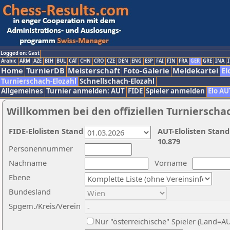
Logged on: Gast
Arabic
ARM
AZE
BIH
BUL
CAT
CHN
CRO
CZE
DEN
ENG
ESP
FAI
FIN
FRA
GER
GRE
INA
I
Home
TurnierDB
Meisterschaft
Foto-Galerie
Meldekartei
El
Turnierschach-Elozahl
Schnellschach-Elozahl
Allgemeines
Turnier anmelden: AUT
FIDE
Spieler anmelden
Elo AU
Willkommen bei den offiziellen Turnierscha
FIDE-Elolisten Stand
AUT-Elolisten Stand
10.879
Personennummer
Nachname
Vorname
Ebene
Bundesland
Spgem./Kreis/Verein
Nur "österreichische" Spieler (Land=A