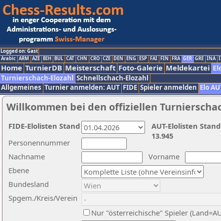
Logged on: Gast
Arabic
ARM
AZE
BIH
BUL
CAT
CHN
CRO
CZE
DEN
ENG
ESP
FAI
FIN
FRA
GER
GRE
INA
I
Home
TurnierDB
Meisterschaft
Foto-Galerie
Meldekartei
El
Turnierschach-Elozahl
Schnellschach-Elozahl
Allgemeines
Turnier anmelden: AUT
FIDE
Spieler anmelden
Elo AU
Willkommen bei den offiziellen Turnierscha
FIDE-Elolisten Stand
AUT-Elolisten Stand
13.945
Personennummer
Nachname
Vorname
Ebene
Bundesland
Spgem./Kreis/Verein
Nur "österreichische" Spieler (Land=A