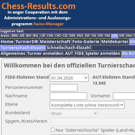
Logged on: Gast
Arabic
ARM
AZE
BIH
BUL
CAT
CHN
CRO
CZE
DEN
ENG
ESP
FAI
FIN
FRA
GER
GRE
INA
I
Home
TurnierDB
Meisterschaft
Foto-Galerie
Meldekartei
El
Turnierschach-Elozahl
Schnellschach-Elozahl
Allgemeines
Turnier anmelden: AUT
FIDE
Spieler anmelden
Elo AU
Willkommen bei den offiziellen Turnierscha
FIDE-Elolisten Stand
AUT-Elolisten Stand
13.945
Personennummer
Nachname
Vorname
Ebene
Bundesland
Spgem./Kreis/Verein
Nur "österreichische" Spieler (Land=A