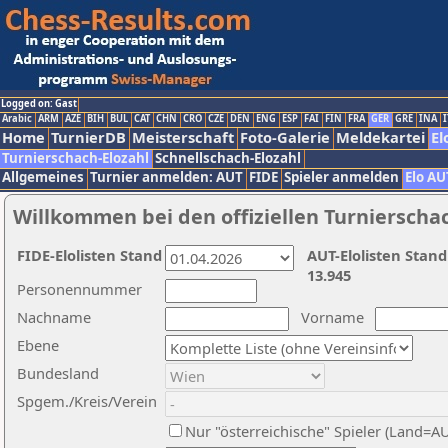
Logged on: Gast
Arabic
ARM
AZE
BIH
BUL
CAT
CHN
CRO
CZE
DEN
ENG
ESP
FAI
FIN
FRA
GER
GRE
INA
I
Home
TurnierDB
Meisterschaft
Foto-Galerie
Meldekartei
El
Turnierschach-Elozahl
Schnellschach-Elozahl
Allgemeines
Turnier anmelden: AUT
FIDE
Spieler anmelden
Elo AU
Willkommen bei den offiziellen Turnierscha
FIDE-Elolisten Stand
AUT-Elolisten Stand
13.945
Personennummer
Nachname
Vorname
Ebene
Bundesland
Spgem./Kreis/Verein
Nur "österreichische" Spieler (Land=A