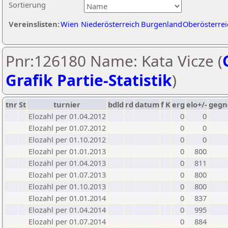
Sortierung
Vereinslisten:
Wien
Niederösterreich
Burgenland
Oberösterrei
Pnr:126180 Name: Kata Vicze (
Grafik Partie-Statistik
)
tnr
St
turnier
bdld
rd
datum
f
K
erg
elo+/-
gegn
Elozahl per 01.04.2012
0
0
Elozahl per 01.07.2012
0
0
Elozahl per 01.10.2012
0
0
Elozahl per 01.01.2013
0
800
Elozahl per 01.04.2013
0
811
Elozahl per 01.07.2013
0
800
Elozahl per 01.10.2013
0
800
Elozahl per 01.01.2014
0
837
Elozahl per 01.04.2014
0
995
Elozahl per 01.07.2014
0
884