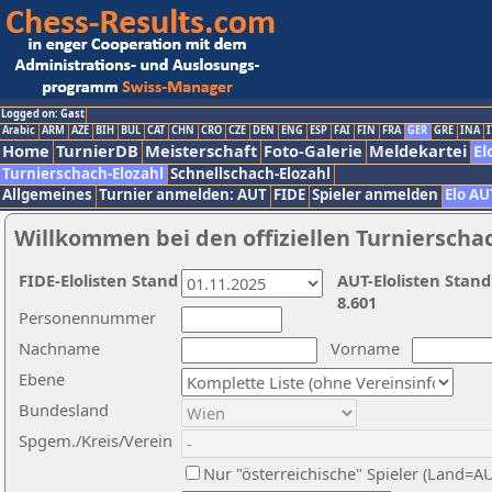
Logged on: Gast
Arabic
ARM
AZE
BIH
BUL
CAT
CHN
CRO
CZE
DEN
ENG
ESP
FAI
FIN
FRA
GER
GRE
INA
I
Home
TurnierDB
Meisterschaft
Foto-Galerie
Meldekartei
El
Turnierschach-Elozahl
Schnellschach-Elozahl
Allgemeines
Turnier anmelden: AUT
FIDE
Spieler anmelden
Elo AU
Willkommen bei den offiziellen Turnierscha
FIDE-Elolisten Stand
AUT-Elolisten Stand
8.601
Personennummer
Nachname
Vorname
Ebene
Bundesland
Spgem./Kreis/Verein
Nur "österreichische" Spieler (Land=A