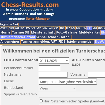
Logged on: Gast
Arabic
ARM
AZE
BIH
BUL
CAT
CHN
CRO
CZE
DEN
ENG
ESP
FAI
FIN
FRA
GER
GRE
INA
I
Home
TurnierDB
Meisterschaft
Foto-Galerie
Meldekartei
El
Turnierschach-Elozahl
Schnellschach-Elozahl
Allgemeines
Turnier anmelden: AUT
FIDE
Spieler anmelden
Elo AU
Willkommen bei den offiziellen Turnierscha
FIDE-Elolisten Stand
AUT-Elolisten Stand
8.601
Personennummer
Nachname
Vorname
Ebene
Bundesland
Spgem./Kreis/Verein
Nur "österreichische" Spieler (Land=A