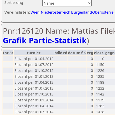
Sortierung
Vereinslisten:
Wien
Niederösterreich
Burgenland
Oberösterrei
Pnr:126120 Name: Mattias Filek
Grafik Partie-Statistik
)
tnr
St
turnier
bdld
rd
datum
f
K
erg
elo+/-
gegn
Elozahl per 01.04.2012
0
0
Elozahl per 01.07.2012
0
1150
Elozahl per 01.10.2012
0
1226
Elozahl per 01.01.2013
0
1285
Elozahl per 01.04.2013
0
1188
Elozahl per 01.07.2013
0
1232
Elozahl per 01.10.2013
0
1142
Elozahl per 01.01.2014
0
1179
Elozahl per 01.04.2014
0
1363
Elozahl per 01.07.2014
0
1428