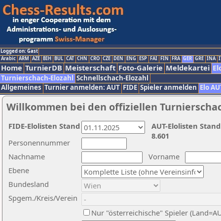
Logged on: Gast
Arabic
ARM
AZE
BIH
BUL
CAT
CHN
CRO
CZE
DEN
ENG
ESP
FAI
FIN
FRA
GER
GRE
INA
I
Home
TurnierDB
Meisterschaft
Foto-Galerie
Meldekartei
El
Turnierschach-Elozahl
Schnellschach-Elozahl
Allgemeines
Turnier anmelden: AUT
FIDE
Spieler anmelden
Elo AU
Willkommen bei den offiziellen Turnierscha
FIDE-Elolisten Stand
AUT-Elolisten Stand
8.601
Personennummer
Nachname
Vorname
Ebene
Bundesland
Spgem./Kreis/Verein
Nur "österreichische" Spieler (Land=A