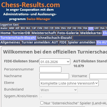
Logged on: Gast
Arabic
ARM
AZE
BIH
BUL
CAT
CHN
CRO
CZE
DEN
ENG
ESP
FAI
FIN
FRA
GER
GRE
INA
I
Home
TurnierDB
Meisterschaft
Foto-Galerie
Meldekartei
El
Turnierschach-Elozahl
Schnellschach-Elozahl
Allgemeines
Turnier anmelden: AUT
FIDE
Spieler anmelden
Elo AU
Willkommen bei den offiziellen Turnierscha
FIDE-Elolisten Stand
AUT-Elolisten Stand
10.879
Personennummer
Nachname
Vorname
Ebene
Bundesland
Spgem./Kreis/Verein
Nur "österreichische" Spieler (Land=A