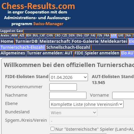
Logged on: Gast
Arabic
ARM
AZE
BIH
BUL
CAT
CHN
CRO
CZE
DEN
ENG
ESP
FAI
FIN
FRA
GER
GRE
INA
I
Home
TurnierDB
Meisterschaft
Foto-Galerie
Meldekartei
El
Turnierschach-Elozahl
Schnellschach-Elozahl
Allgemeines
Turnier anmelden: AUT
FIDE
Spieler anmelden
Elo AU
Willkommen bei den offiziellen Turnierscha
FIDE-Elolisten Stand
AUT-Elolisten Stand
13.945
Personennummer
Nachname
Vorname
Ebene
Bundesland
Spgem./Kreis/Verein
Nur "österreichische" Spieler (Land=A