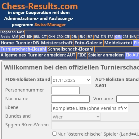
Logged on: Gast
Arabic
ARM
AZE
BIH
BUL
CAT
CHN
CRO
CZE
DEN
ENG
ESP
FAI
FIN
FRA
GER
GRE
INA
I
Home
TurnierDB
Meisterschaft
Foto-Galerie
Meldekartei
El
Turnierschach-Elozahl
Schnellschach-Elozahl
Allgemeines
Turnier anmelden: AUT
FIDE
Spieler anmelden
Elo AU
Willkommen bei den offiziellen Turnierscha
FIDE-Elolisten Stand
AUT-Elolisten Stand
8.601
Personennummer
Nachname
Vorname
Ebene
Bundesland
Spgem./Kreis/Verein
Nur "österreichische" Spieler (Land=A