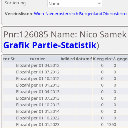
Sortierung
Vereinslisten:
Wien
Niederösterreich
Burgenland
Oberösterrei
Pnr:126085 Name: Nico Samek 
Grafik Partie-Statistik
)
tnr
St
turnier
bdld
rd
datum
f
K
erg
elo+/-
gegn
Elozahl per 01.04.2012
0
0
Elozahl per 01.07.2012
0
0
Elozahl per 01.10.2012
0
0
Elozahl per 01.01.2013
0
0
Elozahl per 01.04.2013
0
0
Elozahl per 01.07.2013
0
0
Elozahl per 01.10.2013
0
0
Elozahl per 01.01.2014
0
0
Elozahl per 01.10.2022
0
0
Elozahl per 01.01.2023
0
1390