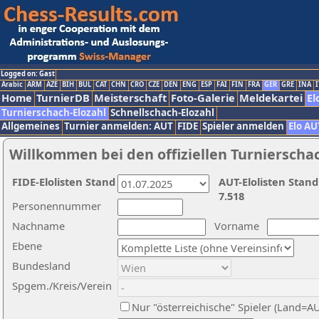
Logged on: Gast
Arabic
ARM
AZE
BIH
BUL
CAT
CHN
CRO
CZE
DEN
ENG
ESP
FAI
FIN
FRA
GER
GRE
INA
I
Home
TurnierDB
Meisterschaft
Foto-Galerie
Meldekartei
El
Turnierschach-Elozahl
Schnellschach-Elozahl
Allgemeines
Turnier anmelden: AUT
FIDE
Spieler anmelden
Elo AU
Willkommen bei den offiziellen Turnierscha
FIDE-Elolisten Stand
AUT-Elolisten Stand
7.518
Personennummer
Nachname
Vorname
Ebene
Bundesland
Spgem./Kreis/Verein
Nur "österreichische" Spieler (Land=A