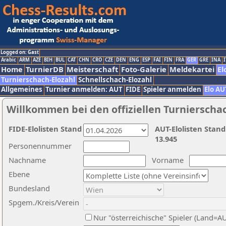
Logged on: Gast
Arabic
ARM
AZE
BIH
BUL
CAT
CHN
CRO
CZE
DEN
ENG
ESP
FAI
FIN
FRA
GER
GRE
INA
I
Home
TurnierDB
Meisterschaft
Foto-Galerie
Meldekartei
El
Turnierschach-Elozahl
Schnellschach-Elozahl
Allgemeines
Turnier anmelden: AUT
FIDE
Spieler anmelden
Elo AU
Willkommen bei den offiziellen Turnierscha
FIDE-Elolisten Stand
AUT-Elolisten Stand
13.945
Personennummer
Nachname
Vorname
Ebene
Bundesland
Spgem./Kreis/Verein
Nur "österreichische" Spieler (Land=A