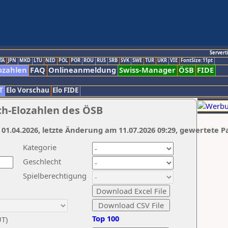
Servert
TA
JPN
MKD
LTU
NED
POL
POR
ROU
RUS
SRB
SVK
SWE
TUR
UKR
VIE
FontSize:11pt
ozahlen
FAQ
Onlineanmeldung
Swiss-Manager
ÖSB
FIDE
T
Elo Vorschau
Elo FIDE
ch-Elozahlen des ÖSB
 01.04.2026, letzte Änderung am 11.07.2026 09:29, gewertete P
Kategorie
Geschlecht
Spielberechtigung
Top 100
UT)