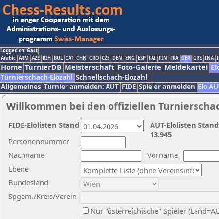
Logged on: Gast
Arabic
ARM
AZE
BIH
BUL
CAT
CHN
CRO
CZE
DEN
ENG
ESP
FAI
FIN
FRA
GER
GRE
INA
I
Home
TurnierDB
Meisterschaft
Foto-Galerie
Meldekartei
El
Turnierschach-Elozahl
Schnellschach-Elozahl
Allgemeines
Turnier anmelden: AUT
FIDE
Spieler anmelden
Elo AU
Willkommen bei den offiziellen Turnierscha
FIDE-Elolisten Stand
AUT-Elolisten Stand
13.945
Personennummer
Nachname
Vorname
Ebene
Bundesland
Spgem./Kreis/Verein
Nur "österreichische" Spieler (Land=A