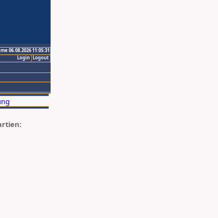
ime 06.08.2026 11:05:31
Login
Logout
artien: