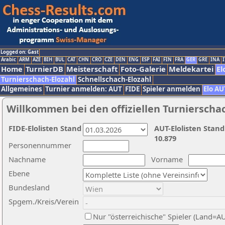
Logged on: Gast
Arabic
ARM
AZE
BIH
BUL
CAT
CHN
CRO
CZE
DEN
ENG
ESP
FAI
FIN
FRA
GER
GRE
INA
I
Home
TurnierDB
Meisterschaft
Foto-Galerie
Meldekartei
El
Turnierschach-Elozahl
Schnellschach-Elozahl
Allgemeines
Turnier anmelden: AUT
FIDE
Spieler anmelden
Elo AU
Willkommen bei den offiziellen Turnierscha
FIDE-Elolisten Stand
AUT-Elolisten Stand
10.879
Personennummer
Nachname
Vorname
Ebene
Bundesland
Spgem./Kreis/Verein
Nur "österreichische" Spieler (Land=A