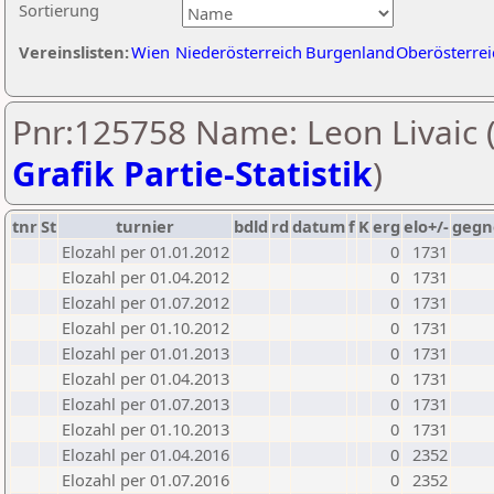
Sortierung
Vereinslisten:
Wien
Niederösterreich
Burgenland
Oberösterrei
Pnr:125758 Name: Leon Livaic 
Grafik Partie-Statistik
)
tnr
St
turnier
bdld
rd
datum
f
K
erg
elo+/-
gegn
Elozahl per 01.01.2012
0
1731
Elozahl per 01.04.2012
0
1731
Elozahl per 01.07.2012
0
1731
Elozahl per 01.10.2012
0
1731
Elozahl per 01.01.2013
0
1731
Elozahl per 01.04.2013
0
1731
Elozahl per 01.07.2013
0
1731
Elozahl per 01.10.2013
0
1731
Elozahl per 01.04.2016
0
2352
Elozahl per 01.07.2016
0
2352