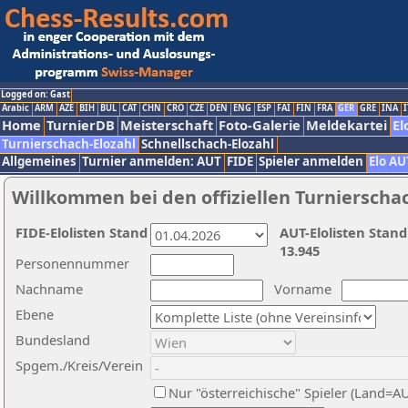
Logged on: Gast
Arabic
ARM
AZE
BIH
BUL
CAT
CHN
CRO
CZE
DEN
ENG
ESP
FAI
FIN
FRA
GER
GRE
INA
I
Home
TurnierDB
Meisterschaft
Foto-Galerie
Meldekartei
El
Turnierschach-Elozahl
Schnellschach-Elozahl
Allgemeines
Turnier anmelden: AUT
FIDE
Spieler anmelden
Elo AU
Willkommen bei den offiziellen Turnierscha
FIDE-Elolisten Stand
AUT-Elolisten Stand
13.945
Personennummer
Nachname
Vorname
Ebene
Bundesland
Spgem./Kreis/Verein
Nur "österreichische" Spieler (Land=A