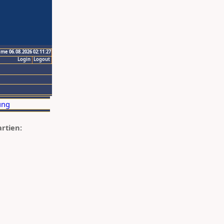
ime 06.08.2026 02:11:27
Login
Logout
artien: