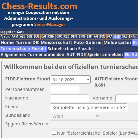
Logged on: Gast
Arabic
ARM
AZE
BIH
BUL
CAT
CHN
CRO
CZE
DEN
ENG
ESP
FAI
FIN
FRA
GER
GRE
INA
I
Home
TurnierDB
Meisterschaft
Foto-Galerie
Meldekartei
El
Turnierschach-Elozahl
Schnellschach-Elozahl
Allgemeines
Turnier anmelden: AUT
FIDE
Spieler anmelden
Elo AU
Willkommen bei den offiziellen Turnierscha
FIDE-Elolisten Stand
AUT-Elolisten Stand
8.601
Personennummer
Nachname
Vorname
Ebene
Bundesland
Spgem./Kreis/Verein
Nur "österreichische" Spieler (Land=A