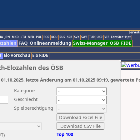
Servert
TA
JPN
MKD
LTU
NED
POL
POR
ROU
RUS
SRB
SVK
SWE
TUR
UKR
VIE
FontSize:11pt
ozahlen
FAQ
Onlineanmeldung
Swiss-Manager
ÖSB
FIDE
T
Elo Vorschau
Elo FIDE
ch-Elozahlen des ÖSB
 01.10.2025, letzte Änderung am 01.10.2025 09:19, gewertete P
Kategorie
Geschlecht
Spielberechtigung
Top 100
UT)