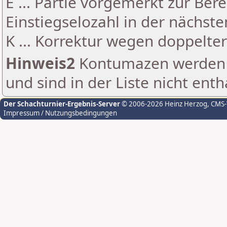
E ... Partie vorgemerkt zur Be
Einstiegselozahl in der nächst
K ... Korrektur wegen doppelt
Hinweis2
Kontumazen werden g
und sind in der Liste nicht enth
Der Schachturnier-Ergebnis-Server
© 2006-2026 Heinz Herzog
, CMS
Impressum / Nutzungsbedingungen