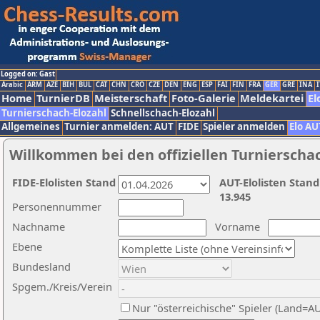
Logged on: Gast
Arabic
ARM
AZE
BIH
BUL
CAT
CHN
CRO
CZE
DEN
ENG
ESP
FAI
FIN
FRA
GER
GRE
INA
I
Home
TurnierDB
Meisterschaft
Foto-Galerie
Meldekartei
El
Turnierschach-Elozahl
Schnellschach-Elozahl
Allgemeines
Turnier anmelden: AUT
FIDE
Spieler anmelden
Elo AU
Willkommen bei den offiziellen Turnierscha
FIDE-Elolisten Stand
AUT-Elolisten Stand
13.945
Personennummer
Nachname
Vorname
Ebene
Bundesland
Spgem./Kreis/Verein
Nur "österreichische" Spieler (Land=A