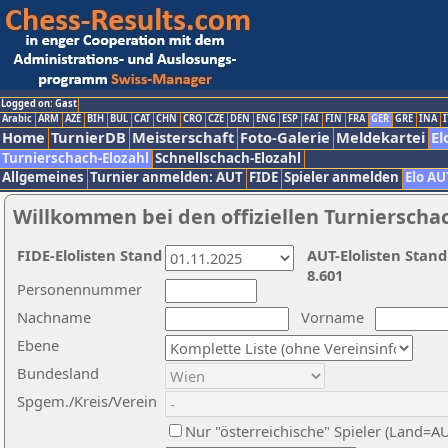
Logged on: Gast
Arabic
ARM
AZE
BIH
BUL
CAT
CHN
CRO
CZE
DEN
ENG
ESP
FAI
FIN
FRA
GER
GRE
INA
I
Home
TurnierDB
Meisterschaft
Foto-Galerie
Meldekartei
El
Turnierschach-Elozahl
Schnellschach-Elozahl
Allgemeines
Turnier anmelden: AUT
FIDE
Spieler anmelden
Elo AU
Willkommen bei den offiziellen Turnierscha
FIDE-Elolisten Stand
AUT-Elolisten Stand
8.601
Personennummer
Nachname
Vorname
Ebene
Bundesland
Spgem./Kreis/Verein
Nur "österreichische" Spieler (Land=A