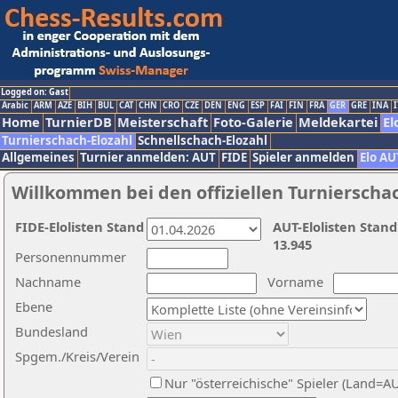
Logged on: Gast
Arabic
ARM
AZE
BIH
BUL
CAT
CHN
CRO
CZE
DEN
ENG
ESP
FAI
FIN
FRA
GER
GRE
INA
I
Home
TurnierDB
Meisterschaft
Foto-Galerie
Meldekartei
El
Turnierschach-Elozahl
Schnellschach-Elozahl
Allgemeines
Turnier anmelden: AUT
FIDE
Spieler anmelden
Elo AU
Willkommen bei den offiziellen Turnierscha
FIDE-Elolisten Stand
AUT-Elolisten Stand
13.945
Personennummer
Nachname
Vorname
Ebene
Bundesland
Spgem./Kreis/Verein
Nur "österreichische" Spieler (Land=A