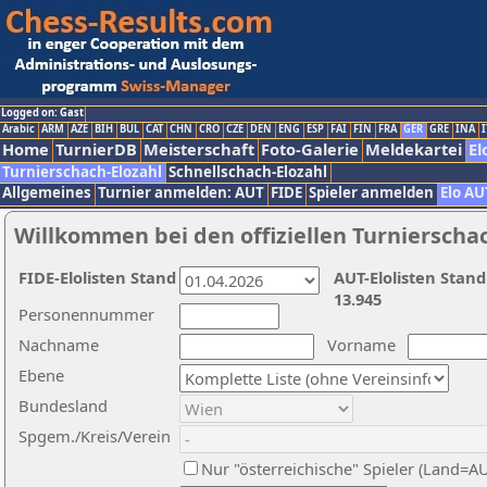
Logged on: Gast
Arabic
ARM
AZE
BIH
BUL
CAT
CHN
CRO
CZE
DEN
ENG
ESP
FAI
FIN
FRA
GER
GRE
INA
I
Home
TurnierDB
Meisterschaft
Foto-Galerie
Meldekartei
El
Turnierschach-Elozahl
Schnellschach-Elozahl
Allgemeines
Turnier anmelden: AUT
FIDE
Spieler anmelden
Elo AU
Willkommen bei den offiziellen Turnierscha
FIDE-Elolisten Stand
AUT-Elolisten Stand
13.945
Personennummer
Nachname
Vorname
Ebene
Bundesland
Spgem./Kreis/Verein
Nur "österreichische" Spieler (Land=A