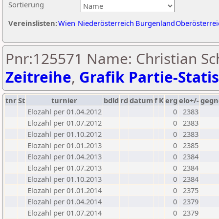
Sortierung
Vereinslisten:
Wien
Niederösterreich
Burgenland
Oberösterrei
Pnr:125571 Name: Christian S
Zeitreihe
,
Grafik Partie-Statis
tnr
St
turnier
bdld
rd
datum
f
K
erg
elo+/-
gegn
Elozahl per 01.04.2012
0
2383
Elozahl per 01.07.2012
0
2383
Elozahl per 01.10.2012
0
2383
Elozahl per 01.01.2013
0
2385
Elozahl per 01.04.2013
0
2384
Elozahl per 01.07.2013
0
2384
Elozahl per 01.10.2013
0
2384
Elozahl per 01.01.2014
0
2375
Elozahl per 01.04.2014
0
2379
Elozahl per 01.07.2014
0
2379