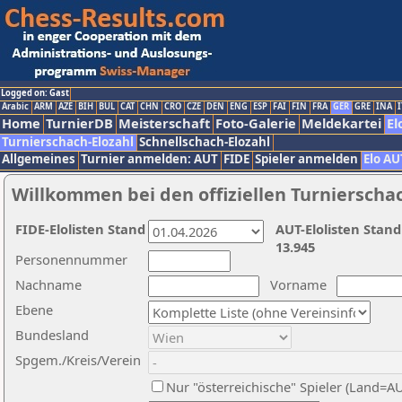
Logged on: Gast
Arabic
ARM
AZE
BIH
BUL
CAT
CHN
CRO
CZE
DEN
ENG
ESP
FAI
FIN
FRA
GER
GRE
INA
I
Home
TurnierDB
Meisterschaft
Foto-Galerie
Meldekartei
El
Turnierschach-Elozahl
Schnellschach-Elozahl
Allgemeines
Turnier anmelden: AUT
FIDE
Spieler anmelden
Elo AU
Willkommen bei den offiziellen Turnierscha
FIDE-Elolisten Stand
AUT-Elolisten Stand
13.945
Personennummer
Nachname
Vorname
Ebene
Bundesland
Spgem./Kreis/Verein
Nur "österreichische" Spieler (Land=A