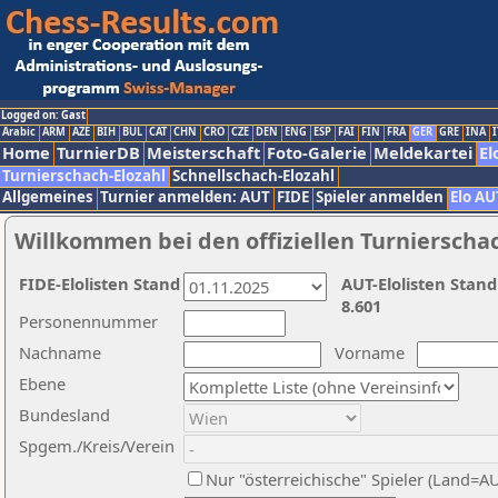
Logged on: Gast
Arabic
ARM
AZE
BIH
BUL
CAT
CHN
CRO
CZE
DEN
ENG
ESP
FAI
FIN
FRA
GER
GRE
INA
I
Home
TurnierDB
Meisterschaft
Foto-Galerie
Meldekartei
El
Turnierschach-Elozahl
Schnellschach-Elozahl
Allgemeines
Turnier anmelden: AUT
FIDE
Spieler anmelden
Elo AU
Willkommen bei den offiziellen Turnierscha
FIDE-Elolisten Stand
AUT-Elolisten Stand
8.601
Personennummer
Nachname
Vorname
Ebene
Bundesland
Spgem./Kreis/Verein
Nur "österreichische" Spieler (Land=A