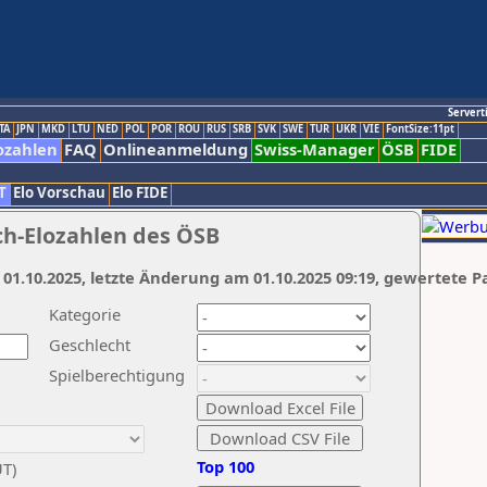
Servert
TA
JPN
MKD
LTU
NED
POL
POR
ROU
RUS
SRB
SVK
SWE
TUR
UKR
VIE
FontSize:11pt
ozahlen
FAQ
Onlineanmeldung
Swiss-Manager
ÖSB
FIDE
T
Elo Vorschau
Elo FIDE
ch-Elozahlen des ÖSB
 01.10.2025, letzte Änderung am 01.10.2025 09:19, gewertete P
Kategorie
Geschlecht
Spielberechtigung
Top 100
UT)