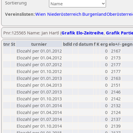
Sortierung
Vereinslisten:
Wien
Niederösterreich
Burgenland
Oberösterrei
Pnr:125565 Name: Jan Hartl (
Grafik Elo-Zeitreihe
,
Grafik Partie
tnr
St
turnier
bdld
rd
datum
f
K
erg
elo+/-
gegn
Elozahl per 01.01.2012
0
2167
Elozahl per 01.04.2012
0
2173
Elozahl per 01.07.2012
0
2177
Elozahl per 01.10.2012
0
2177
Elozahl per 01.01.2013
0
2163
Elozahl per 01.04.2013
0
2151
Elozahl per 01.07.2013
0
2146
Elozahl per 01.10.2013
0
2142
Elozahl per 01.01.2014
0
2132
Elozahl per 01.04.2014
0
2124
Elozahl per 01.07.2014
0
2137
Elozahl per 01.10.2014
0
2139
Elozahl per 01.01.2015
0
2127