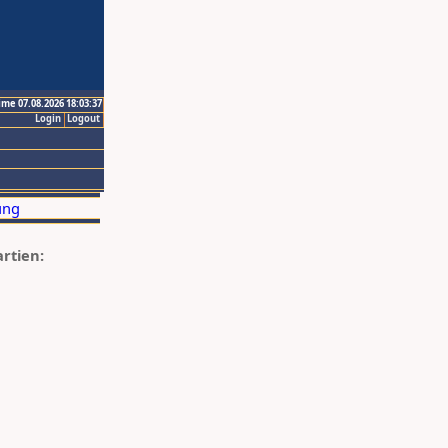
ime 07.08.2026 18:03:37
Login
Logout
artien: