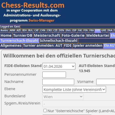
Logged on: Gast
Arabic
ARM
AZE
BIH
BUL
CAT
CHN
CRO
CZE
DEN
ENG
ESP
FAI
FIN
FRA
GER
GRE
INA
I
Home
TurnierDB
Meisterschaft
Foto-Galerie
Meldekartei
El
Turnierschach-Elozahl
Schnellschach-Elozahl
Allgemeines
Turnier anmelden: AUT
FIDE
Spieler anmelden
Elo AU
Willkommen bei den offiziellen Turnierscha
FIDE-Elolisten Stand
AUT-Elolisten Stand
13.945
Personennummer
Nachname
Vorname
Ebene
Bundesland
Spgem./Kreis/Verein
Nur "österreichische" Spieler (Land=A