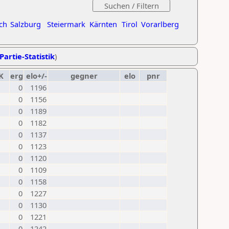
ch
Salzburg
Steiermark
Kärnten
Tirol
Vorarlberg
Partie-Statistik
)
K
erg
elo+/-
gegner
elo
pnr
0
1196
0
1156
0
1189
0
1182
0
1137
0
1123
0
1120
0
1109
0
1158
0
1227
0
1130
0
1221
0
1242