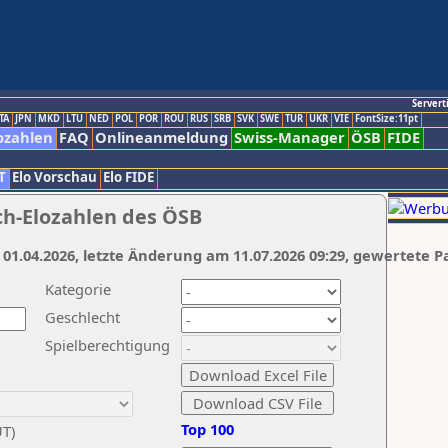
Servert
TA
JPN
MKD
LTU
NED
POL
POR
ROU
RUS
SRB
SVK
SWE
TUR
UKR
VIE
FontSize:11pt
ozahlen
FAQ
Onlineanmeldung
Swiss-Manager
ÖSB
FIDE
T
Elo Vorschau
Elo FIDE
ch-Elozahlen des ÖSB
 01.04.2026, letzte Änderung am 11.07.2026 09:29, gewertete P
Kategorie
Geschlecht
Spielberechtigung
Top 100
UT)