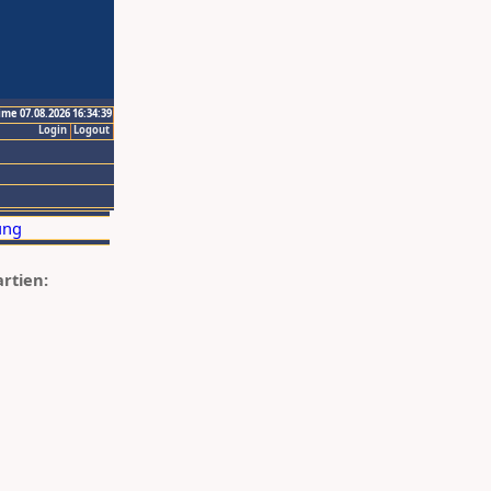
ime 07.08.2026 16:34:39
Login
Logout
artien: