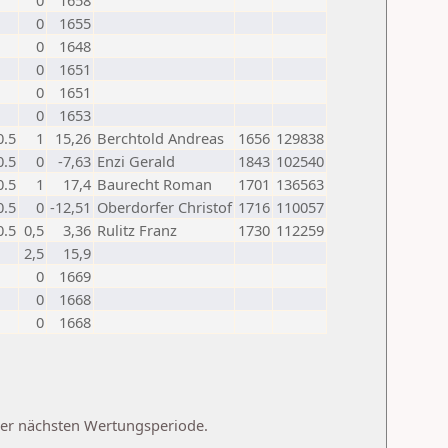
0
1658
0
1655
0
1648
0
1651
0
1651
0
1653
0.5
1
15,26
Berchtold Andreas
1656
129838
0.5
0
-7,63
Enzi Gerald
1843
102540
0.5
1
17,4
Baurecht Roman
1701
136563
0.5
0
-12,51
Oberdorfer Christof
1716
110057
0.5
0,5
3,36
Rulitz Franz
1730
112259
2,5
15,9
0
1669
0
1668
0
1668
 der nächsten Wertungsperiode.