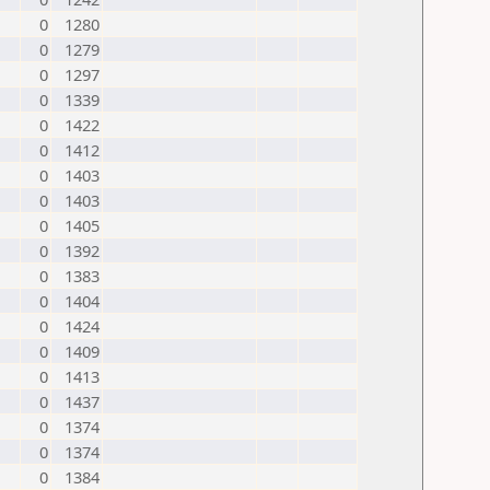
0
1280
0
1279
0
1297
0
1339
0
1422
0
1412
0
1403
0
1403
0
1405
0
1392
0
1383
0
1404
0
1424
0
1409
0
1413
0
1437
0
1374
0
1374
0
1384