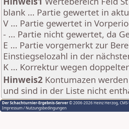
Hinweis1
Wertebereich Feld St 
blank ... Partie gewertet in akt
V ... Partie gewertet in Vorperi
- ... Partie nicht gewertet, da 
E ... Partie vorgemerkt zur Be
Einstiegselozahl in der nächst
K ... Korrektur wegen doppelt
Hinweis2
Kontumazen werden g
und sind in der Liste nicht enth
Der Schachturnier-Ergebnis-Server
© 2006-2026 Heinz Herzog
, CMS
Impressum / Nutzungsbedingungen