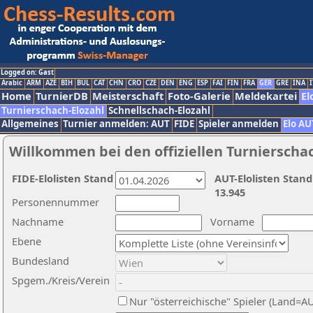
Logged on: Gast
Arabic
ARM
AZE
BIH
BUL
CAT
CHN
CRO
CZE
DEN
ENG
ESP
FAI
FIN
FRA
GER
GRE
INA
I
Home
TurnierDB
Meisterschaft
Foto-Galerie
Meldekartei
El
Turnierschach-Elozahl
Schnellschach-Elozahl
Allgemeines
Turnier anmelden: AUT
FIDE
Spieler anmelden
Elo AU
Willkommen bei den offiziellen Turnierscha
FIDE-Elolisten Stand
AUT-Elolisten Stand
13.945
Personennummer
Nachname
Vorname
Ebene
Bundesland
Spgem./Kreis/Verein
Nur "österreichische" Spieler (Land=A