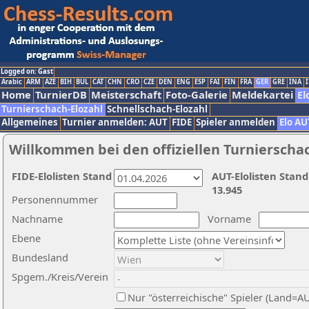
Logged on: Gast
Arabic
ARM
AZE
BIH
BUL
CAT
CHN
CRO
CZE
DEN
ENG
ESP
FAI
FIN
FRA
GER
GRE
INA
I
Home
TurnierDB
Meisterschaft
Foto-Galerie
Meldekartei
El
Turnierschach-Elozahl
Schnellschach-Elozahl
Allgemeines
Turnier anmelden: AUT
FIDE
Spieler anmelden
Elo AU
Willkommen bei den offiziellen Turnierscha
FIDE-Elolisten Stand
AUT-Elolisten Stand
13.945
Personennummer
Nachname
Vorname
Ebene
Bundesland
Spgem./Kreis/Verein
Nur "österreichische" Spieler (Land=A