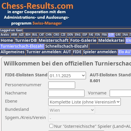
Logged on: Gast
Arabic
ARM
AZE
BIH
BUL
CAT
CHN
CRO
CZE
DEN
ENG
ESP
FAI
FIN
FRA
GER
GRE
INA
I
Home
TurnierDB
Meisterschaft
Foto-Galerie
Meldekartei
El
Turnierschach-Elozahl
Schnellschach-Elozahl
Allgemeines
Turnier anmelden: AUT
FIDE
Spieler anmelden
Elo AU
Willkommen bei den offiziellen Turnierscha
FIDE-Elolisten Stand
AUT-Elolisten Stand
8.601
Personennummer
Nachname
Vorname
Ebene
Bundesland
Spgem./Kreis/Verein
Nur "österreichische" Spieler (Land=A