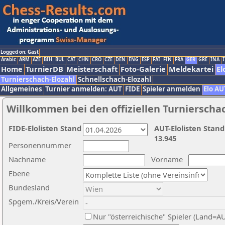
Logged on: Gast
Arabic
ARM
AZE
BIH
BUL
CAT
CHN
CRO
CZE
DEN
ENG
ESP
FAI
FIN
FRA
GER
GRE
INA
I
Home
TurnierDB
Meisterschaft
Foto-Galerie
Meldekartei
El
Turnierschach-Elozahl
Schnellschach-Elozahl
Allgemeines
Turnier anmelden: AUT
FIDE
Spieler anmelden
Elo AU
Willkommen bei den offiziellen Turnierscha
FIDE-Elolisten Stand
AUT-Elolisten Stand
13.945
Personennummer
Nachname
Vorname
Ebene
Bundesland
Spgem./Kreis/Verein
Nur "österreichische" Spieler (Land=A