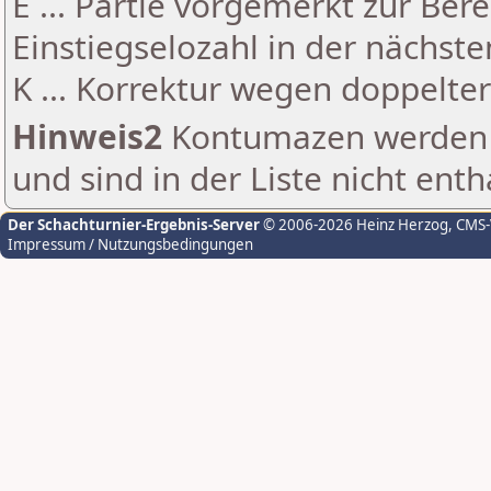
E ... Partie vorgemerkt zur Be
Einstiegselozahl in der nächst
K ... Korrektur wegen doppelt
Hinweis2
Kontumazen werden g
und sind in der Liste nicht enth
Der Schachturnier-Ergebnis-Server
© 2006-2026 Heinz Herzog
, CMS
Impressum / Nutzungsbedingungen