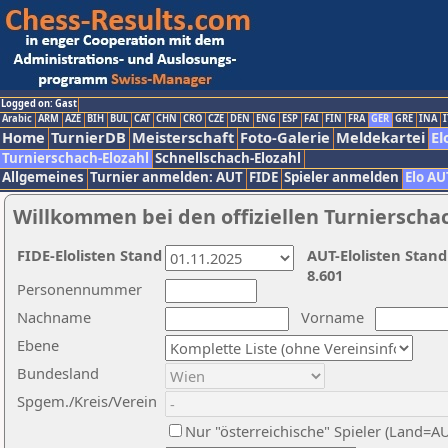
Logged on: Gast
Arabic
ARM
AZE
BIH
BUL
CAT
CHN
CRO
CZE
DEN
ENG
ESP
FAI
FIN
FRA
GER
GRE
INA
I
Home
TurnierDB
Meisterschaft
Foto-Galerie
Meldekartei
El
Turnierschach-Elozahl
Schnellschach-Elozahl
Allgemeines
Turnier anmelden: AUT
FIDE
Spieler anmelden
Elo AU
Willkommen bei den offiziellen Turnierscha
FIDE-Elolisten Stand
AUT-Elolisten Stand
8.601
Personennummer
Nachname
Vorname
Ebene
Bundesland
Spgem./Kreis/Verein
Nur "österreichische" Spieler (Land=A