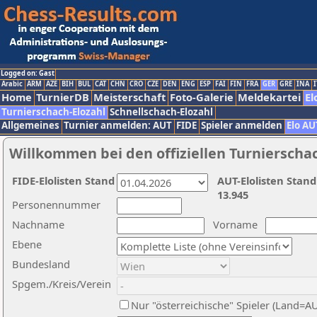
Logged on: Gast
Arabic
ARM
AZE
BIH
BUL
CAT
CHN
CRO
CZE
DEN
ENG
ESP
FAI
FIN
FRA
GER
GRE
INA
I
Home
TurnierDB
Meisterschaft
Foto-Galerie
Meldekartei
El
Turnierschach-Elozahl
Schnellschach-Elozahl
Allgemeines
Turnier anmelden: AUT
FIDE
Spieler anmelden
Elo AU
Willkommen bei den offiziellen Turnierscha
FIDE-Elolisten Stand
AUT-Elolisten Stand
13.945
Personennummer
Nachname
Vorname
Ebene
Bundesland
Spgem./Kreis/Verein
Nur "österreichische" Spieler (Land=A