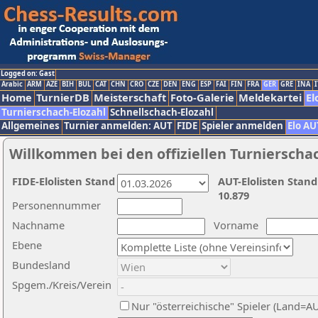
Logged on: Gast
Arabic
ARM
AZE
BIH
BUL
CAT
CHN
CRO
CZE
DEN
ENG
ESP
FAI
FIN
FRA
GER
GRE
INA
I
Home
TurnierDB
Meisterschaft
Foto-Galerie
Meldekartei
El
Turnierschach-Elozahl
Schnellschach-Elozahl
Allgemeines
Turnier anmelden: AUT
FIDE
Spieler anmelden
Elo AU
Willkommen bei den offiziellen Turnierscha
FIDE-Elolisten Stand
AUT-Elolisten Stand
10.879
Personennummer
Nachname
Vorname
Ebene
Bundesland
Spgem./Kreis/Verein
Nur "österreichische" Spieler (Land=A