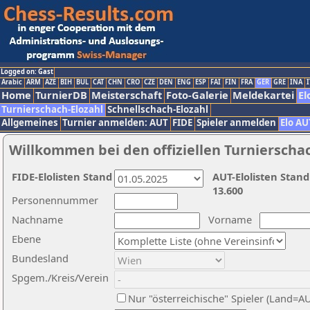
Logged on: Gast
Arabic
ARM
AZE
BIH
BUL
CAT
CHN
CRO
CZE
DEN
ENG
ESP
FAI
FIN
FRA
GER
GRE
INA
I
Home
TurnierDB
Meisterschaft
Foto-Galerie
Meldekartei
El
Turnierschach-Elozahl
Schnellschach-Elozahl
Allgemeines
Turnier anmelden: AUT
FIDE
Spieler anmelden
Elo AU
Willkommen bei den offiziellen Turnierscha
FIDE-Elolisten Stand
AUT-Elolisten Stand
13.600
Personennummer
Nachname
Vorname
Ebene
Bundesland
Spgem./Kreis/Verein
Nur "österreichische" Spieler (Land=A