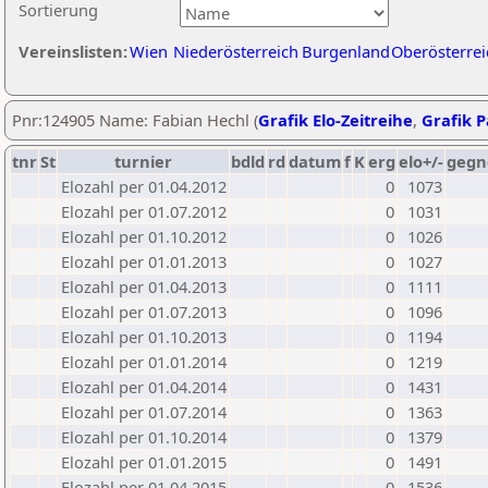
Sortierung
Vereinslisten:
Wien
Niederösterreich
Burgenland
Oberösterrei
Pnr:124905 Name: Fabian Hechl (
Grafik Elo-Zeitreihe
,
Grafik P
tnr
St
turnier
bdld
rd
datum
f
K
erg
elo+/-
gegn
Elozahl per 01.04.2012
0
1073
Elozahl per 01.07.2012
0
1031
Elozahl per 01.10.2012
0
1026
Elozahl per 01.01.2013
0
1027
Elozahl per 01.04.2013
0
1111
Elozahl per 01.07.2013
0
1096
Elozahl per 01.10.2013
0
1194
Elozahl per 01.01.2014
0
1219
Elozahl per 01.04.2014
0
1431
Elozahl per 01.07.2014
0
1363
Elozahl per 01.10.2014
0
1379
Elozahl per 01.01.2015
0
1491
Elozahl per 01.04.2015
0
1536