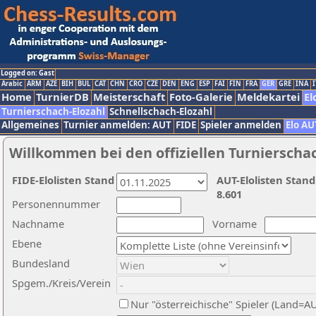
Logged on: Gast
Arabic
ARM
AZE
BIH
BUL
CAT
CHN
CRO
CZE
DEN
ENG
ESP
FAI
FIN
FRA
GER
GRE
INA
I
Home
TurnierDB
Meisterschaft
Foto-Galerie
Meldekartei
El
Turnierschach-Elozahl
Schnellschach-Elozahl
Allgemeines
Turnier anmelden: AUT
FIDE
Spieler anmelden
Elo AU
Willkommen bei den offiziellen Turnierscha
FIDE-Elolisten Stand
AUT-Elolisten Stand
8.601
Personennummer
Nachname
Vorname
Ebene
Bundesland
Spgem./Kreis/Verein
Nur "österreichische" Spieler (Land=A