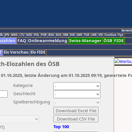
Servert
TA
JPN
MKD
LTU
NED
POL
POR
ROU
RUS
SRB
SVK
SWE
TUR
UKR
VIE
FontSize:11pt
ozahlen
FAQ
Onlineanmeldung
Swiss-Manager
ÖSB
FIDE
T
Elo Vorschau
Elo FIDE
ch-Elozahlen des ÖSB
 01.10.2025, letzte Änderung am 01.10.2025 09:19, gewertete P
Kategorie
Geschlecht
Spielberechtigung
Top 100
UT)