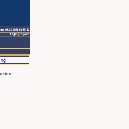
ime 08.08.2026 08:55:12
Login
Logout
artien: