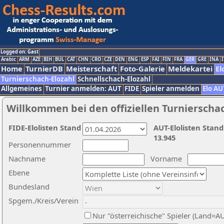
Logged on: Gast
Arabic
ARM
AZE
BIH
BUL
CAT
CHN
CRO
CZE
DEN
ENG
ESP
FAI
FIN
FRA
GER
GRE
INA
I
Home
TurnierDB
Meisterschaft
Foto-Galerie
Meldekartei
El
Turnierschach-Elozahl
Schnellschach-Elozahl
Allgemeines
Turnier anmelden: AUT
FIDE
Spieler anmelden
Elo AU
Willkommen bei den offiziellen Turnierscha
FIDE-Elolisten Stand
AUT-Elolisten Stand
13.945
Personennummer
Nachname
Vorname
Ebene
Bundesland
Spgem./Kreis/Verein
Nur "österreichische" Spieler (Land=A