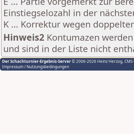
E ... Partie vorgemerkt zur Be
Einstiegselozahl in der nächst
K ... Korrektur wegen doppelt
Hinweis2
Kontumazen werden g
und sind in der Liste nicht enth
Der Schachturnier-Ergebnis-Server
© 2006-2026 Heinz Herzog
, CMS
Impressum / Nutzungsbedingungen