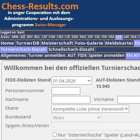
Logged on: Gast
Arabic
ARM
AZE
BIH
BUL
CAT
CHN
CRO
CZE
DEN
ENG
ESP
FAI
FIN
FRA
GER
GRE
INA
I
Home
TurnierDB
Meisterschaft
Foto-Galerie
Meldekartei
El
Turnierschach-Elozahl
Schnellschach-Elozahl
Allgemeines
Turnier anmelden: AUT
FIDE
Spieler anmelden
Elo AU
Willkommen bei den offiziellen Turnierscha
FIDE-Elolisten Stand
AUT-Elolisten Stand
13.945
Personennummer
Nachname
Vorname
Ebene
Bundesland
Spgem./Kreis/Verein
Nur "österreichische" Spieler (Land=A