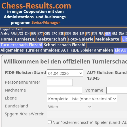
Logged on: Gast
Arabic
ARM
AZE
BIH
BUL
CAT
CHN
CRO
CZE
DEN
ENG
ESP
FAI
FIN
FRA
GER
GRE
INA
I
Home
TurnierDB
Meisterschaft
Foto-Galerie
Meldekartei
El
Turnierschach-Elozahl
Schnellschach-Elozahl
Allgemeines
Turnier anmelden: AUT
FIDE
Spieler anmelden
Elo AU
Willkommen bei den offiziellen Turnierscha
FIDE-Elolisten Stand
AUT-Elolisten Stand
13.945
Personennummer
Nachname
Vorname
Ebene
Bundesland
Spgem./Kreis/Verein
Nur "österreichische" Spieler (Land=A