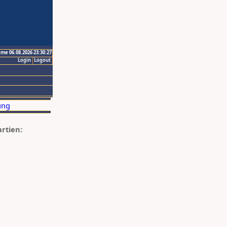
ime 06.08.2026 23:30:27
Login
Logout
artien: