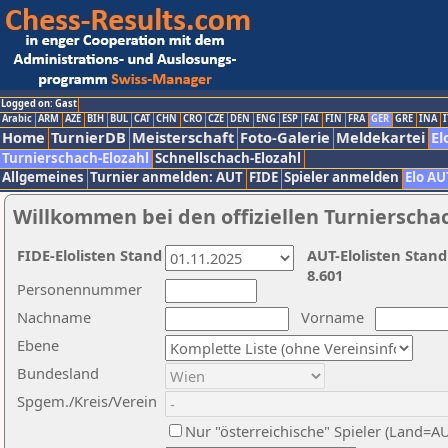
Logged on: Gast
Arabic
ARM
AZE
BIH
BUL
CAT
CHN
CRO
CZE
DEN
ENG
ESP
FAI
FIN
FRA
GER
GRE
INA
I
Home
TurnierDB
Meisterschaft
Foto-Galerie
Meldekartei
El
Turnierschach-Elozahl
Schnellschach-Elozahl
Allgemeines
Turnier anmelden: AUT
FIDE
Spieler anmelden
Elo AU
Willkommen bei den offiziellen Turnierscha
FIDE-Elolisten Stand
AUT-Elolisten Stand
8.601
Personennummer
Nachname
Vorname
Ebene
Bundesland
Spgem./Kreis/Verein
Nur "österreichische" Spieler (Land=A