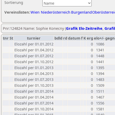
Sortierung
Vereinslisten:
Wien
Niederösterreich
Burgenland
Oberösterrei
Pnr:124824 Name: Sophie Konecny (
Grafik Elo-Zeitreihe
,
Grafi
tnr
St
turnier
bdld
rd
datum
f
K
erg
elo+/-
gegn
Elozahl per 01.01.2012
0
1086
Elozahl per 01.04.2012
0
1341
Elozahl per 01.07.2012
0
1448
Elozahl per 01.10.2012
0
1441
Elozahl per 01.01.2013
0
1395
Elozahl per 01.04.2013
0
1394
Elozahl per 01.07.2013
0
1483
Elozahl per 01.10.2013
0
1509
Elozahl per 01.01.2014
0
1511
Elozahl per 01.04.2014
0
1467
Elozahl per 01.07.2014
0
1556
Elozahl per 01.10.2014
0
1581
Elozahl per 01.01.2015
0
1540