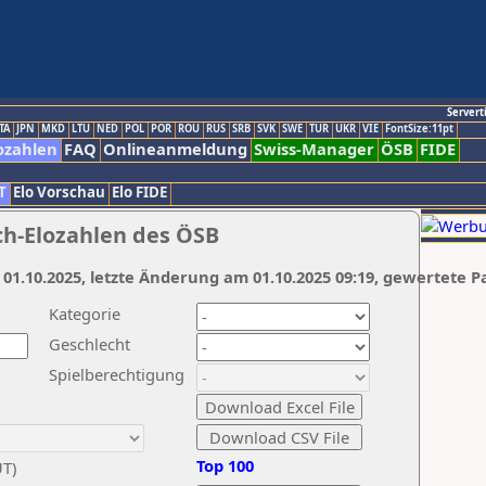
Servert
TA
JPN
MKD
LTU
NED
POL
POR
ROU
RUS
SRB
SVK
SWE
TUR
UKR
VIE
FontSize:11pt
ozahlen
FAQ
Onlineanmeldung
Swiss-Manager
ÖSB
FIDE
T
Elo Vorschau
Elo FIDE
ch-Elozahlen des ÖSB
 01.10.2025, letzte Änderung am 01.10.2025 09:19, gewertete P
Kategorie
Geschlecht
Spielberechtigung
Top 100
UT)