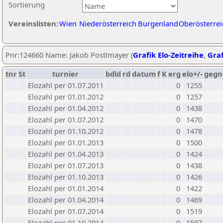
Sortierung
Vereinslisten:
Wien
Niederösterreich
Burgenland
Oberösterrei
Pnr:124660 Name: Jakob Postlmayer (
Grafik Elo-Zeitreihe
,
Graf
tnr
St
turnier
bdld
rd
datum
f
K
erg
elo+/-
gegn
Elozahl per 01.07.2011
0
1255
Elozahl per 01.01.2012
0
1257
Elozahl per 01.04.2012
0
1438
Elozahl per 01.07.2012
0
1470
Elozahl per 01.10.2012
0
1478
Elozahl per 01.01.2013
0
1500
Elozahl per 01.04.2013
0
1424
Elozahl per 01.07.2013
0
1438
Elozahl per 01.10.2013
0
1426
Elozahl per 01.01.2014
0
1422
Elozahl per 01.04.2014
0
1469
Elozahl per 01.07.2014
0
1519
Elozahl per 01.10.2014
0
1597