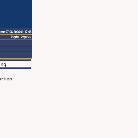
ime 07.08.2026 01:17:03
Login
Logout
artien: