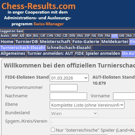
Logged on: Gast
Arabic
ARM
AZE
BIH
BUL
CAT
CHN
CRO
CZE
DEN
ENG
ESP
FAI
FIN
FRA
GER
GRE
INA
I
Home
TurnierDB
Meisterschaft
Foto-Galerie
Meldekartei
El
Turnierschach-Elozahl
Schnellschach-Elozahl
Allgemeines
Turnier anmelden: AUT
FIDE
Spieler anmelden
Elo AU
Willkommen bei den offiziellen Turnierscha
FIDE-Elolisten Stand
AUT-Elolisten Stand
10.879
Personennummer
Nachname
Vorname
Ebene
Bundesland
Spgem./Kreis/Verein
Nur "österreichische" Spieler (Land=A