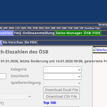
Servert
TA
JPN
MKD
LTU
NED
POL
POR
ROU
RUS
SRB
SVK
SWE
TUR
UKR
VIE
FontSize:11pt
ozahlen
FAQ
Onlineanmeldung
Swiss-Manager
ÖSB
FIDE
T
Elo Vorschau
Elo FIDE
ch-Elozahlen des ÖSB
 01.01.2026, letzte Änderung am 14.01.2026 09:08, gewertete P
Kategorie
Geschlecht
Spielberechtigung
Top 100
UT)