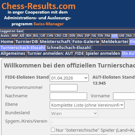
Logged on: Gast
Arabic
ARM
AZE
BIH
BUL
CAT
CHN
CRO
CZE
DEN
ENG
ESP
FAI
FIN
FRA
GER
GRE
INA
I
Home
TurnierDB
Meisterschaft
Foto-Galerie
Meldekartei
El
Turnierschach-Elozahl
Schnellschach-Elozahl
Allgemeines
Turnier anmelden: AUT
FIDE
Spieler anmelden
Elo AU
Willkommen bei den offiziellen Turnierscha
FIDE-Elolisten Stand
AUT-Elolisten Stand
13.945
Personennummer
Nachname
Vorname
Ebene
Bundesland
Spgem./Kreis/Verein
Nur "österreichische" Spieler (Land=A