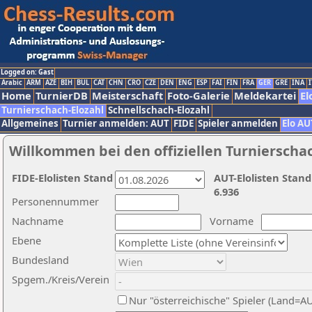
Logged on: Gast
Arabic
ARM
AZE
BIH
BUL
CAT
CHN
CRO
CZE
DEN
ENG
ESP
FAI
FIN
FRA
GER
GRE
INA
I
Home
TurnierDB
Meisterschaft
Foto-Galerie
Meldekartei
El
Turnierschach-Elozahl
Schnellschach-Elozahl
Allgemeines
Turnier anmelden: AUT
FIDE
Spieler anmelden
Elo AU
Willkommen bei den offiziellen Turnierscha
FIDE-Elolisten Stand
AUT-Elolisten Stand
6.936
Personennummer
Nachname
Vorname
Ebene
Bundesland
Spgem./Kreis/Verein
Nur "österreichische" Spieler (Land=A