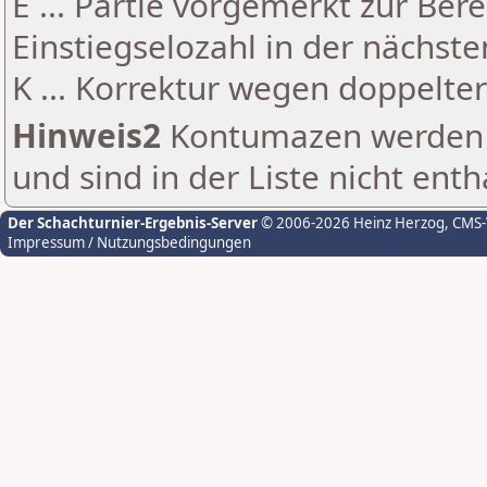
E ... Partie vorgemerkt zur Be
Einstiegselozahl in der nächst
K ... Korrektur wegen doppelt
Hinweis2
Kontumazen werden g
und sind in der Liste nicht enth
Der Schachturnier-Ergebnis-Server
© 2006-2026 Heinz Herzog
, CMS
Impressum / Nutzungsbedingungen