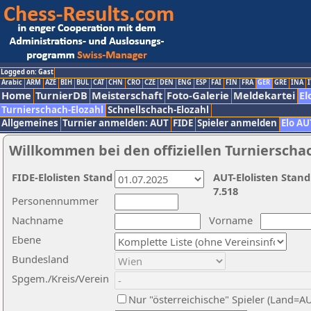
Logged on: Gast
Arabic
ARM
AZE
BIH
BUL
CAT
CHN
CRO
CZE
DEN
ENG
ESP
FAI
FIN
FRA
GER
GRE
INA
I
Home
TurnierDB
Meisterschaft
Foto-Galerie
Meldekartei
El
Turnierschach-Elozahl
Schnellschach-Elozahl
Allgemeines
Turnier anmelden: AUT
FIDE
Spieler anmelden
Elo AU
Willkommen bei den offiziellen Turnierscha
FIDE-Elolisten Stand
AUT-Elolisten Stand
7.518
Personennummer
Nachname
Vorname
Ebene
Bundesland
Spgem./Kreis/Verein
Nur "österreichische" Spieler (Land=A