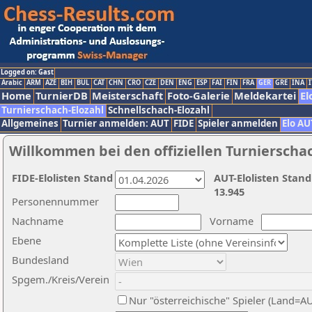
Logged on: Gast
Arabic
ARM
AZE
BIH
BUL
CAT
CHN
CRO
CZE
DEN
ENG
ESP
FAI
FIN
FRA
GER
GRE
INA
I
Home
TurnierDB
Meisterschaft
Foto-Galerie
Meldekartei
El
Turnierschach-Elozahl
Schnellschach-Elozahl
Allgemeines
Turnier anmelden: AUT
FIDE
Spieler anmelden
Elo AU
Willkommen bei den offiziellen Turnierscha
FIDE-Elolisten Stand
AUT-Elolisten Stand
13.945
Personennummer
Nachname
Vorname
Ebene
Bundesland
Spgem./Kreis/Verein
Nur "österreichische" Spieler (Land=A