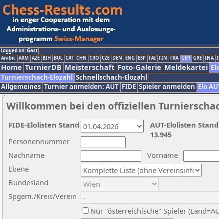
Logged on: Gast
Arabic
ARM
AZE
BIH
BUL
CAT
CHN
CRO
CZE
DEN
ENG
ESP
FAI
FIN
FRA
GER
GRE
INA
I
Home
TurnierDB
Meisterschaft
Foto-Galerie
Meldekartei
El
Turnierschach-Elozahl
Schnellschach-Elozahl
Allgemeines
Turnier anmelden: AUT
FIDE
Spieler anmelden
Elo AU
Willkommen bei den offiziellen Turnierscha
FIDE-Elolisten Stand
AUT-Elolisten Stand
13.945
Personennummer
Nachname
Vorname
Ebene
Bundesland
Spgem./Kreis/Verein
Nur "österreichische" Spieler (Land=A