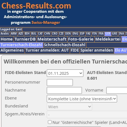
Logged on: Gast
Arabic
ARM
AZE
BIH
BUL
CAT
CHN
CRO
CZE
DEN
ENG
ESP
FAI
FIN
FRA
GER
GRE
INA
I
Home
TurnierDB
Meisterschaft
Foto-Galerie
Meldekartei
El
Turnierschach-Elozahl
Schnellschach-Elozahl
Allgemeines
Turnier anmelden: AUT
FIDE
Spieler anmelden
Elo AU
Willkommen bei den offiziellen Turnierscha
FIDE-Elolisten Stand
AUT-Elolisten Stand
8.601
Personennummer
Nachname
Vorname
Ebene
Bundesland
Spgem./Kreis/Verein
Nur "österreichische" Spieler (Land=A