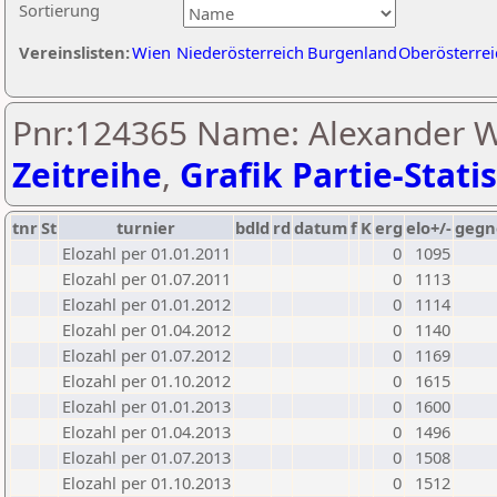
Sortierung
Vereinslisten:
Wien
Niederösterreich
Burgenland
Oberösterrei
Pnr:124365 Name: Alexander W
Zeitreihe
,
Grafik Partie-Statis
tnr
St
turnier
bdld
rd
datum
f
K
erg
elo+/-
gegn
Elozahl per 01.01.2011
0
1095
Elozahl per 01.07.2011
0
1113
Elozahl per 01.01.2012
0
1114
Elozahl per 01.04.2012
0
1140
Elozahl per 01.07.2012
0
1169
Elozahl per 01.10.2012
0
1615
Elozahl per 01.01.2013
0
1600
Elozahl per 01.04.2013
0
1496
Elozahl per 01.07.2013
0
1508
Elozahl per 01.10.2013
0
1512